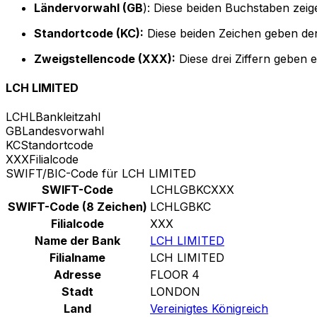
Ländervorwahl (GB
): Diese beiden Buchstaben zeige
Standortcode (KC):
Diese beiden Zeichen geben den
Zweigstellencode (XXX):
Diese drei Ziffern geben 
LCH LIMITED
LCHL
Bankleitzahl
GB
Landesvorwahl
KC
Standortcode
XXX
Filialcode
SWIFT/BIC-Code für LCH LIMITED
SWIFT-Code
LCHLGBKCXXX
SWIFT-Code (8 Zeichen)
LCHLGBKC
Filialcode
XXX
Name der Bank
LCH LIMITED
Filialname
LCH LIMITED
Adresse
FLOOR 4
Stadt
LONDON
Land
Vereinigtes Königreich