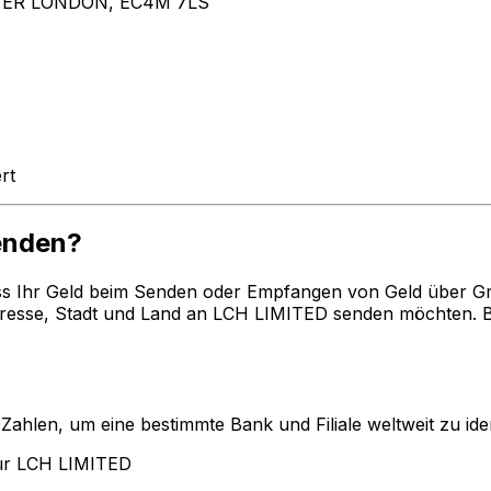
TER LONDON, EC4M 7LS
rt
enden?
ss Ihr Geld beim Senden oder Empfangen von Geld über G
esse, Stadt und Land an LCH LIMITED senden möchten. Be
len, um eine bestimmte Bank und Filiale weltweit zu ident
ür LCH LIMITED