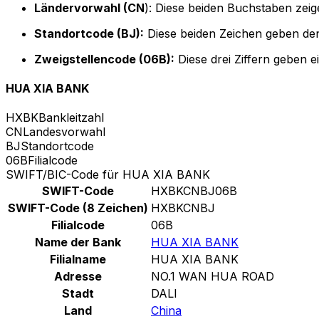
Ländervorwahl (CN
): Diese beiden Buchstaben zeig
Standortcode (BJ):
Diese beiden Zeichen geben den
Zweigstellencode (06B):
Diese drei Ziffern geben 
HUA XIA BANK
HXBK
Bankleitzahl
CN
Landesvorwahl
BJ
Standortcode
06B
Filialcode
SWIFT/BIC-Code für HUA XIA BANK
SWIFT-Code
HXBKCNBJ06B
SWIFT-Code (8 Zeichen)
HXBKCNBJ
Filialcode
06B
Name der Bank
HUA XIA BANK
Filialname
HUA XIA BANK
Adresse
NO.1 WAN HUA ROAD
Stadt
DALI
Land
China