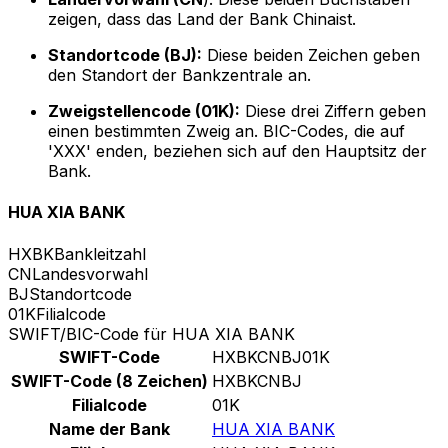
zeigen, dass das Land der Bank Chinaist.
Standortcode (BJ):
Diese beiden Zeichen geben
den Standort der Bankzentrale an.
Zweigstellencode (01K):
Diese drei Ziffern geben
einen bestimmten Zweig an. BIC-Codes, die auf
'XXX' enden, beziehen sich auf den Hauptsitz der
Bank.
HUA XIA BANK
HXBK
Bankleitzahl
CN
Landesvorwahl
BJ
Standortcode
01K
Filialcode
SWIFT/BIC-Code für HUA XIA BANK
SWIFT-Code
HXBKCNBJ01K
SWIFT-Code (8 Zeichen)
HXBKCNBJ
Filialcode
01K
Name der Bank
HUA XIA BANK