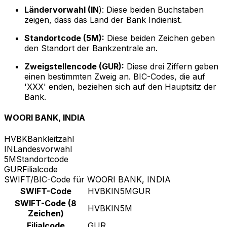
Ländervorwahl (IN
): Diese beiden Buchstaben
zeigen, dass das Land der Bank Indienist.
Standortcode (5M):
Diese beiden Zeichen geben
den Standort der Bankzentrale an.
Zweigstellencode (GUR):
Diese drei Ziffern geben
einen bestimmten Zweig an. BIC-Codes, die auf
'XXX' enden, beziehen sich auf den Hauptsitz der
Bank.
WOORI BANK, INDIA
HVBK
Bankleitzahl
IN
Landesvorwahl
5M
Standortcode
GUR
Filialcode
SWIFT/BIC-Code für WOORI BANK, INDIA
SWIFT-Code
HVBKIN5MGUR
SWIFT-Code (8
HVBKIN5M
Zeichen)
Filialcode
GUR