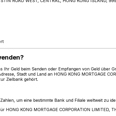
USTIN ROAD WEST, CENTRAL, HONG KONG ISLAND, 99
rt
wenden?
ss Ihr Geld beim Senden oder Empfangen von Geld über G
Adresse, Stadt und Land an HONG KONG MORTGAGE CORP
ur Zielbank gehört.
len, um eine bestimmte Bank und Filiale weltweit zu ident
en für HONG KONG MORTGAGE CORPORATION LIMITED, T