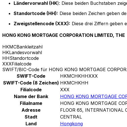
Ländervorwahl (HK
): Diese beiden Buchstaben zei
Standortcode (HH):
Diese beiden Zeichen geben den
Zweigstellencode (XXX):
Diese drei Ziffern geben 
HONG KONG MORTGAGE CORPORATION LIMITED, THE
HKMC
Bankleitzahl
HK
Landesvorwahl
HH
Standortcode
XXX
Filialcode
SWIFT/BIC-Code für HONG KONG MORTGAGE CORPORA
SWIFT-Code
HKMCHKHHXXX
SWIFT-Code (8 Zeichen)
HKMCHKHH
Filialcode
XXX
Name der Bank
HONG KONG MORTGAGE CORP
Filialname
HONG KONG MORTGAGE CORP
Adresse
FLOOR 65, INTERNATIONAL
Stadt
CENTRAL
Land
Hongkong