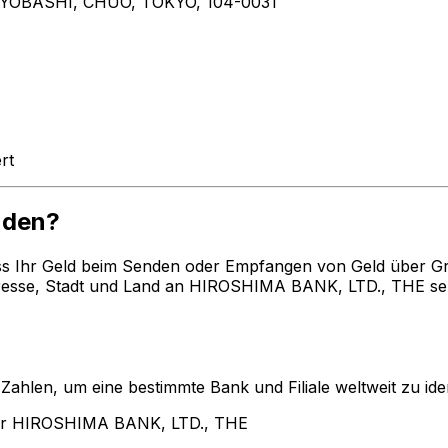
YOBASHI, CHUO, TOKYO, 104-0031
rt
nden?
ss Ihr Geld beim Senden oder Empfangen von Geld über G
esse, Stadt und Land an HIROSHIMA BANK, LTD., THE send
len, um eine bestimmte Bank und Filiale weltweit zu ident
für HIROSHIMA BANK, LTD., THE