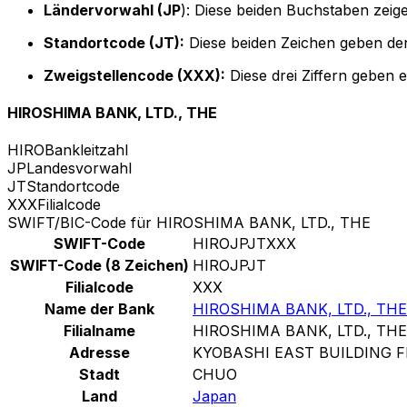
Ländervorwahl (JP
): Diese beiden Buchstaben zeig
Standortcode (JT):
Diese beiden Zeichen geben den
Zweigstellencode (XXX):
Diese drei Ziffern geben 
HIROSHIMA BANK, LTD., THE
HIRO
Bankleitzahl
JP
Landesvorwahl
JT
Standortcode
XXX
Filialcode
SWIFT/BIC-Code für HIROSHIMA BANK, LTD., THE
SWIFT-Code
HIROJPJTXXX
SWIFT-Code (8 Zeichen)
HIROJPJT
Filialcode
XXX
Name der Bank
HIROSHIMA BANK, LTD., THE
Filialname
HIROSHIMA BANK, LTD., THE
Adresse
KYOBASHI EAST BUILDING F
Stadt
CHUO
Land
Japan