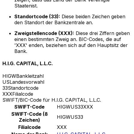
Staatenist.
Standortcode (33):
Diese beiden Zeichen geben
den Standort der Bankzentrale an.
Zweigstellencode (XXX):
Diese drei Ziffern geben
einen bestimmten Zweig an. BIC-Codes, die auf
'XXX' enden, beziehen sich auf den Hauptsitz der
Bank.
H.I.G. CAPITAL, L.L.C.
HIGW
Bankleitzahl
US
Landesvorwahl
33
Standortcode
XXX
Filialcode
SWIFT/BIC-Code für H.I.G. CAPITAL, L.L.C.
SWIFT-Code
HIGWUS33XXX
SWIFT-Code (8
HIGWUS33
Zeichen)
Filialcode
XXX