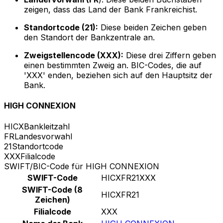
zeigen, dass das Land der Bank Frankreichist.
Standortcode (21):
Diese beiden Zeichen geben
den Standort der Bankzentrale an.
Zweigstellencode (XXX):
Diese drei Ziffern geben
einen bestimmten Zweig an. BIC-Codes, die auf
'XXX' enden, beziehen sich auf den Hauptsitz der
Bank.
HIGH CONNEXION
HICX
Bankleitzahl
FR
Landesvorwahl
21
Standortcode
XXX
Filialcode
SWIFT/BIC-Code für HIGH CONNEXION
SWIFT-Code
HICXFR21XXX
SWIFT-Code (8
HICXFR21
Zeichen)
Filialcode
XXX