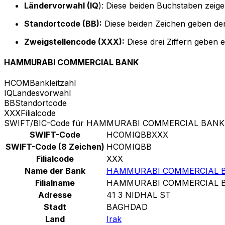
Ländervorwahl (IQ
): Diese beiden Buchstaben zeige
Standortcode (BB):
Diese beiden Zeichen geben den
Zweigstellencode (XXX):
Diese drei Ziffern geben 
HAMMURABI COMMERCIAL BANK
HCOM
Bankleitzahl
IQ
Landesvorwahl
BB
Standortcode
XXX
Filialcode
SWIFT/BIC-Code für HAMMURABI COMMERCIAL BANK
SWIFT-Code
HCOMIQBBXXX
SWIFT-Code (8 Zeichen)
HCOMIQBB
Filialcode
XXX
Name der Bank
HAMMURABI COMMERCIAL 
Filialname
HAMMURABI COMMERCIAL 
Adresse
41 3 NIDHAL ST
Stadt
BAGHDAD
Land
Irak