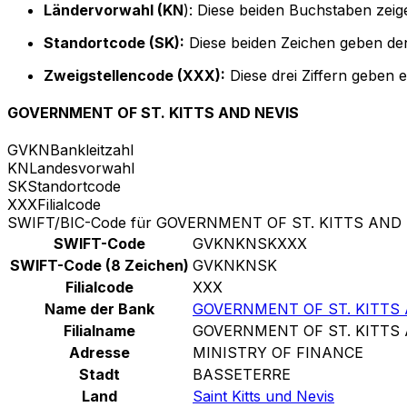
Ländervorwahl (KN
): Diese beiden Buchstaben zeige
Standortcode (SK):
Diese beiden Zeichen geben den
Zweigstellencode (XXX):
Diese drei Ziffern geben 
GOVERNMENT OF ST. KITTS AND NEVIS
GVKN
Bankleitzahl
KN
Landesvorwahl
SK
Standortcode
XXX
Filialcode
SWIFT/BIC-Code für GOVERNMENT OF ST. KITTS AND
SWIFT-Code
GVKNKNSKXXX
SWIFT-Code (8 Zeichen)
GVKNKNSK
Filialcode
XXX
Name der Bank
GOVERNMENT OF ST. KITTS
Filialname
GOVERNMENT OF ST. KITTS
Adresse
MINISTRY OF FINANCE
Stadt
BASSETERRE
Land
Saint Kitts und Nevis