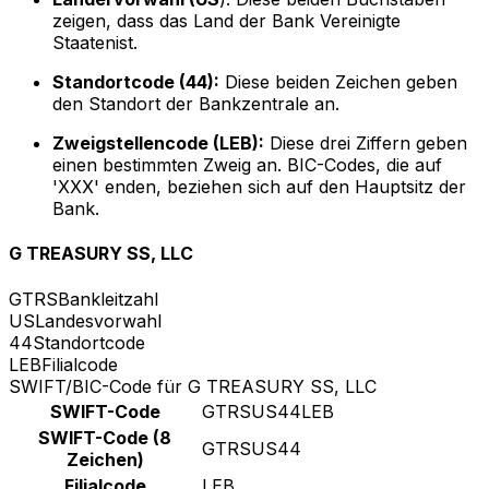
zeigen, dass das Land der Bank Vereinigte
Staatenist.
Standortcode (44):
Diese beiden Zeichen geben
den Standort der Bankzentrale an.
Zweigstellencode (LEB):
Diese drei Ziffern geben
einen bestimmten Zweig an. BIC-Codes, die auf
'XXX' enden, beziehen sich auf den Hauptsitz der
Bank.
G TREASURY SS, LLC
GTRS
Bankleitzahl
US
Landesvorwahl
44
Standortcode
LEB
Filialcode
SWIFT/BIC-Code für G TREASURY SS, LLC
SWIFT-Code
GTRSUS44LEB
SWIFT-Code (8
GTRSUS44
Zeichen)
Filialcode
LEB