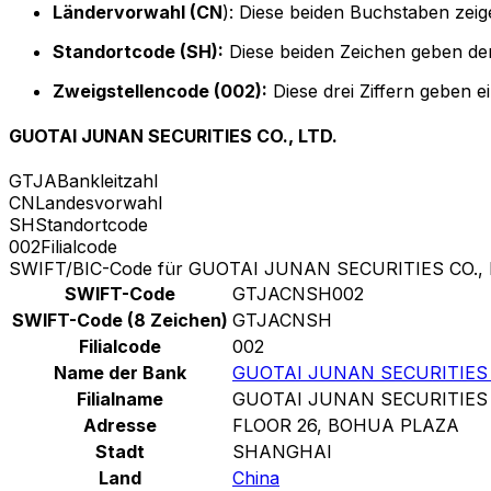
Ländervorwahl (CN
): Diese beiden Buchstaben zeig
Standortcode (SH):
Diese beiden Zeichen geben den
Zweigstellencode (002):
Diese drei Ziffern geben e
GUOTAI JUNAN SECURITIES CO., LTD.
GTJA
Bankleitzahl
CN
Landesvorwahl
SH
Standortcode
002
Filialcode
SWIFT/BIC-Code für GUOTAI JUNAN SECURITIES CO., 
SWIFT-Code
GTJACNSH002
SWIFT-Code (8 Zeichen)
GTJACNSH
Filialcode
002
Name der Bank
GUOTAI JUNAN SECURITIES C
Filialname
GUOTAI JUNAN SECURITIES C
Adresse
FLOOR 26, BOHUA PLAZA
Stadt
SHANGHAI
Land
China