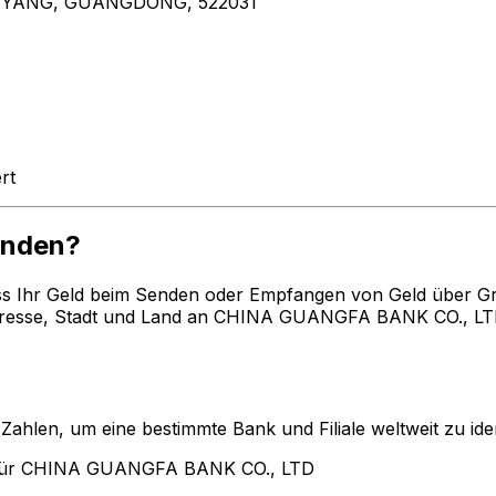
EYANG, GUANGDONG, 522031
rt
enden?
ss Ihr Geld beim Senden oder Empfangen von Geld über G
resse, Stadt und Land an CHINA GUANGFA BANK CO., LTD 
len, um eine bestimmte Bank und Filiale weltweit zu ident
 für CHINA GUANGFA BANK CO., LTD