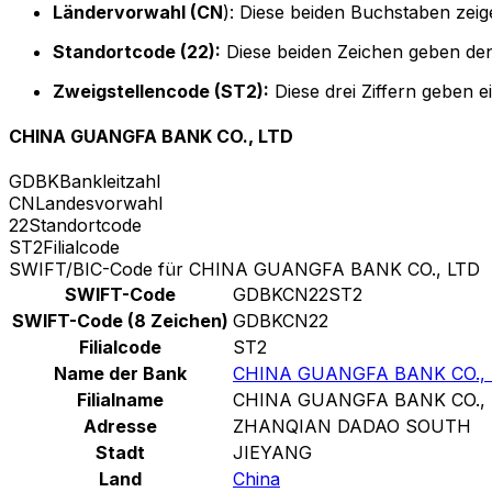
Ländervorwahl (CN
): Diese beiden Buchstaben zeig
Standortcode (22):
Diese beiden Zeichen geben den
Zweigstellencode (ST2):
Diese drei Ziffern geben 
CHINA GUANGFA BANK CO., LTD
GDBK
Bankleitzahl
CN
Landesvorwahl
22
Standortcode
ST2
Filialcode
SWIFT/BIC-Code für CHINA GUANGFA BANK CO., LTD
SWIFT-Code
GDBKCN22ST2
SWIFT-Code (8 Zeichen)
GDBKCN22
Filialcode
ST2
Name der Bank
CHINA GUANGFA BANK CO., 
Filialname
CHINA GUANGFA BANK CO., 
Adresse
ZHANQIAN DADAO SOUTH
Stadt
JIEYANG
Land
China