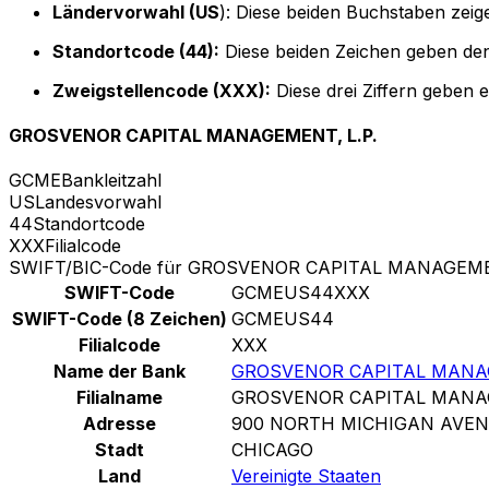
Ländervorwahl (US
): Diese beiden Buchstaben zeige
Standortcode (44):
Diese beiden Zeichen geben den
Zweigstellencode (XXX):
Diese drei Ziffern geben 
GROSVENOR CAPITAL MANAGEMENT, L.P.
GCME
Bankleitzahl
US
Landesvorwahl
44
Standortcode
XXX
Filialcode
SWIFT/BIC-Code für GROSVENOR CAPITAL MANAGEMEN
SWIFT-Code
GCMEUS44XXX
SWIFT-Code (8 Zeichen)
GCMEUS44
Filialcode
XXX
Name der Bank
GROSVENOR CAPITAL MANAG
Filialname
GROSVENOR CAPITAL MANAG
Adresse
900 NORTH MICHIGAN AVE
Stadt
CHICAGO
Land
Vereinigte Staaten