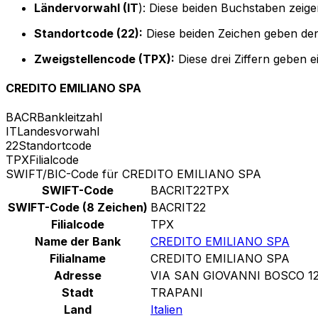
Ländervorwahl (IT
): Diese beiden Buchstaben zeigen
Standortcode (22):
Diese beiden Zeichen geben den
Zweigstellencode (TPX):
Diese drei Ziffern geben 
CREDITO EMILIANO SPA
BACR
Bankleitzahl
IT
Landesvorwahl
22
Standortcode
TPX
Filialcode
SWIFT/BIC-Code für CREDITO EMILIANO SPA
SWIFT-Code
BACRIT22TPX
SWIFT-Code (8 Zeichen)
BACRIT22
Filialcode
TPX
Name der Bank
CREDITO EMILIANO SPA
Filialname
CREDITO EMILIANO SPA
Adresse
VIA SAN GIOVANNI BOSCO 1
Stadt
TRAPANI
Land
Italien