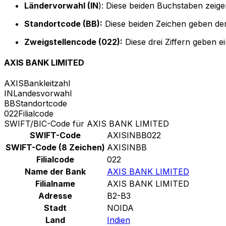
Ländervorwahl (IN
): Diese beiden Buchstaben zeige
Standortcode (BB):
Diese beiden Zeichen geben den
Zweigstellencode (022):
Diese drei Ziffern geben e
AXIS BANK LIMITED
AXIS
Bankleitzahl
IN
Landesvorwahl
BB
Standortcode
022
Filialcode
SWIFT/BIC-Code für AXIS BANK LIMITED
SWIFT-Code
AXISINBB022
SWIFT-Code (8 Zeichen)
AXISINBB
Filialcode
022
Name der Bank
AXIS BANK LIMITED
Filialname
AXIS BANK LIMITED
Adresse
B2-B3
Stadt
NOIDA
Land
Indien