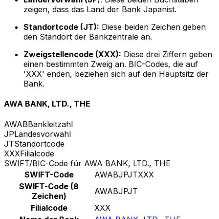
zeigen, dass das Land der Bank Japanist.
Standortcode (JT):
Diese beiden Zeichen geben
den Standort der Bankzentrale an.
Zweigstellencode (XXX):
Diese drei Ziffern geben
einen bestimmten Zweig an. BIC-Codes, die auf
'XXX' enden, beziehen sich auf den Hauptsitz der
Bank.
AWA BANK, LTD., THE
AWAB
Bankleitzahl
JP
Landesvorwahl
JT
Standortcode
XXX
Filialcode
SWIFT/BIC-Code für AWA BANK, LTD., THE
SWIFT-Code
AWABJPJTXXX
SWIFT-Code (8
AWABJPJT
Zeichen)
Filialcode
XXX