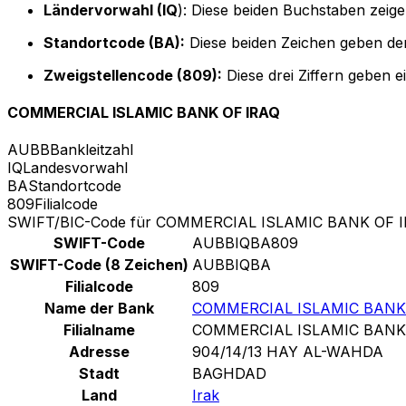
Ländervorwahl (IQ
): Diese beiden Buchstaben zeige
Standortcode (BA):
Diese beiden Zeichen geben den
Zweigstellencode (809):
Diese drei Ziffern geben 
COMMERCIAL ISLAMIC BANK OF IRAQ
AUBB
Bankleitzahl
IQ
Landesvorwahl
BA
Standortcode
809
Filialcode
SWIFT/BIC-Code für COMMERCIAL ISLAMIC BANK OF 
SWIFT-Code
AUBBIQBA809
SWIFT-Code (8 Zeichen)
AUBBIQBA
Filialcode
809
Name der Bank
COMMERCIAL ISLAMIC BANK
Filialname
COMMERCIAL ISLAMIC BANK
Adresse
904/14/13 HAY AL-WAHDA
Stadt
BAGHDAD
Land
Irak