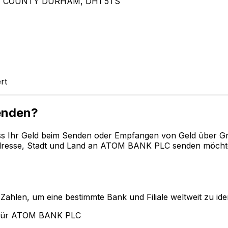
, COUNTY DURHAM, DH1 5TS
rt
enden?
ss Ihr Geld beim Senden oder Empfangen von Geld über G
esse, Stadt und Land an ATOM BANK PLC senden möchten.
len, um eine bestimmte Bank und Filiale weltweit zu ident
 für ATOM BANK PLC