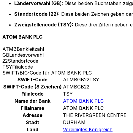
Ländervorwahl (GB
): Diese beiden Buchstaben zeige
Standortcode (22):
Diese beiden Zeichen geben den
Zweigstellencode (TSY):
Diese drei Ziffern geben 
ATOM BANK PLC
ATMB
Bankleitzahl
GB
Landesvorwahl
22
Standortcode
TSY
Filialcode
SWIFT/BIC-Code für ATOM BANK PLC
SWIFT-Code
ATMBGB22TSY
SWIFT-Code (8 Zeichen)
ATMBGB22
Filialcode
TSY
Name der Bank
ATOM BANK PLC
Filialname
ATOM BANK PLC
Adresse
THE RIVERGREEN CENTRE
Stadt
DURHAM
Land
Vereinigtes Königreich