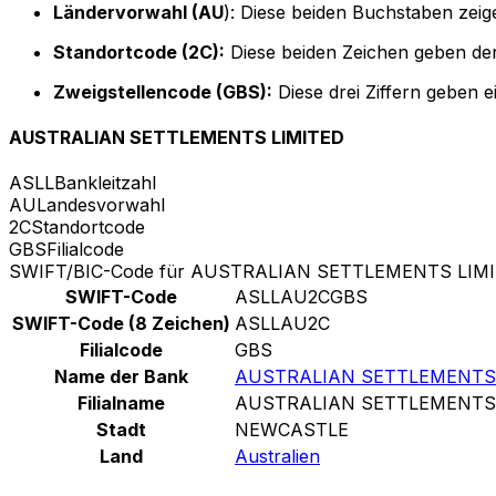
Ländervorwahl (AU
): Diese beiden Buchstaben zeig
Standortcode (2C):
Diese beiden Zeichen geben den
Zweigstellencode (GBS):
Diese drei Ziffern geben 
AUSTRALIAN SETTLEMENTS LIMITED
ASLL
Bankleitzahl
AU
Landesvorwahl
2C
Standortcode
GBS
Filialcode
SWIFT/BIC-Code für AUSTRALIAN SETTLEMENTS LIM
SWIFT-Code
ASLLAU2CGBS
SWIFT-Code (8 Zeichen)
ASLLAU2C
Filialcode
GBS
Name der Bank
AUSTRALIAN SETTLEMENTS
Filialname
AUSTRALIAN SETTLEMENTS
Stadt
NEWCASTLE
Land
Australien