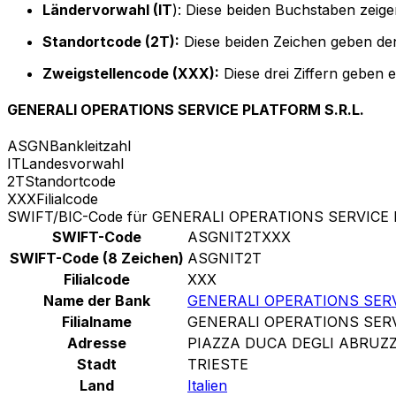
Ländervorwahl (IT
): Diese beiden Buchstaben zeigen
Standortcode (2T):
Diese beiden Zeichen geben den
Zweigstellencode (XXX):
Diese drei Ziffern geben 
GENERALI OPERATIONS SERVICE PLATFORM S.R.L.
ASGN
Bankleitzahl
IT
Landesvorwahl
2T
Standortcode
XXX
Filialcode
SWIFT/BIC-Code für GENERALI OPERATIONS SERVICE 
SWIFT-Code
ASGNIT2TXXX
SWIFT-Code (8 Zeichen)
ASGNIT2T
Filialcode
XXX
Name der Bank
GENERALI OPERATIONS SERV
Filialname
GENERALI OPERATIONS SERV
Adresse
PIAZZA DUCA DEGLI ABRUZZ
Stadt
TRIESTE
Land
Italien