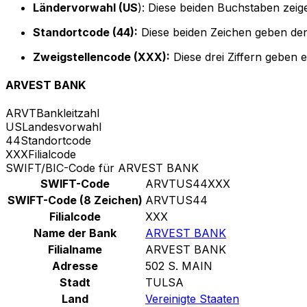
Ländervorwahl (US
): Diese beiden Buchstaben zeige
Standortcode (44):
Diese beiden Zeichen geben den
Zweigstellencode (XXX):
Diese drei Ziffern geben 
ARVEST BANK
ARVT
Bankleitzahl
US
Landesvorwahl
44
Standortcode
XXX
Filialcode
SWIFT/BIC-Code für ARVEST BANK
SWIFT-Code
ARVTUS44XXX
SWIFT-Code (8 Zeichen)
ARVTUS44
Filialcode
XXX
Name der Bank
ARVEST BANK
Filialname
ARVEST BANK
Adresse
502 S. MAIN
Stadt
TULSA
Land
Vereinigte Staaten