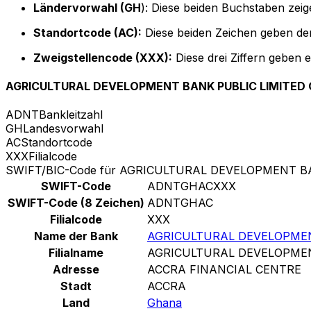
Ländervorwahl (GH
): Diese beiden Buchstaben zeig
Standortcode (AC):
Diese beiden Zeichen geben den
Zweigstellencode (XXX):
Diese drei Ziffern geben 
AGRICULTURAL DEVELOPMENT BANK PUBLIC LIMITE
ADNT
Bankleitzahl
GH
Landesvorwahl
AC
Standortcode
XXX
Filialcode
SWIFT/BIC-Code für AGRICULTURAL DEVELOPMENT 
SWIFT-Code
ADNTGHACXXX
SWIFT-Code (8 Zeichen)
ADNTGHAC
Filialcode
XXX
Name der Bank
AGRICULTURAL DEVELOPMEN
Filialname
AGRICULTURAL DEVELOPMEN
Adresse
ACCRA FINANCIAL CENTRE
Stadt
ACCRA
Land
Ghana