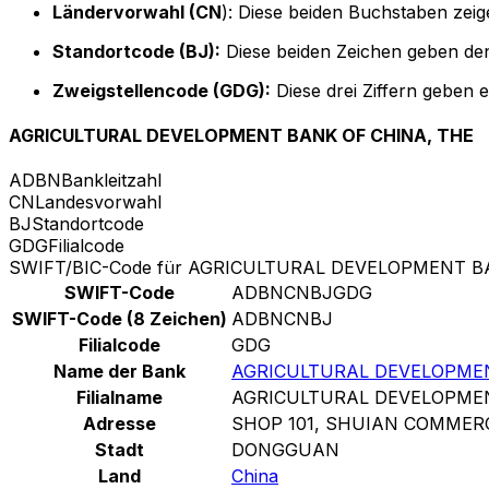
Ländervorwahl (CN
): Diese beiden Buchstaben zeig
Standortcode (BJ):
Diese beiden Zeichen geben den
Zweigstellencode (GDG):
Diese drei Ziffern geben 
AGRICULTURAL DEVELOPMENT BANK OF CHINA, THE
ADBN
Bankleitzahl
CN
Landesvorwahl
BJ
Standortcode
GDG
Filialcode
SWIFT/BIC-Code für AGRICULTURAL DEVELOPMENT B
SWIFT-Code
ADBNCNBJGDG
SWIFT-Code (8 Zeichen)
ADBNCNBJ
Filialcode
GDG
Name der Bank
AGRICULTURAL DEVELOPMEN
Filialname
AGRICULTURAL DEVELOPMEN
Adresse
SHOP 101, SHUIAN COMMER
Stadt
DONGGUAN
Land
China