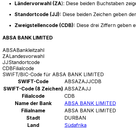
Ländervorwahl (ZA
): Diese beiden Buchstaben zeig
Standortcode (JJ):
Diese beiden Zeichen geben den
Zweigstellencode (CDB):
Diese drei Ziffern geben 
ABSA BANK LIMITED
ABSA
Bankleitzahl
ZA
Landesvorwahl
JJ
Standortcode
CDB
Filialcode
SWIFT/BIC-Code für ABSA BANK LIMITED
SWIFT-Code
ABSAZAJJCDB
SWIFT-Code (8 Zeichen)
ABSAZAJJ
Filialcode
CDB
Name der Bank
ABSA BANK LIMITED
Filialname
ABSA BANK LIMITED
Stadt
DURBAN
Land
Südafrika