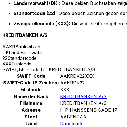
Ländervorwahl (DK
): Diese beiden Buchstaben zei
Standortcode (22):
Diese beiden Zeichen geben den
Zweigstellencode (XXX):
Diese drei Ziffern geben 
KREDITBANKEN A/S
AAKR
Bankleitzahl
DK
Landesvorwahl
22
Standortcode
XXX
Filialcode
SWIFT/BIC-Code für KREDITBANKEN A/S
SWIFT-Code
AAKRDK22XXX
SWIFT-Code (8 Zeichen)
AAKRDK22
Filialcode
XXX
Name der Bank
KREDITBANKEN A/S
Filialname
KREDITBANKEN A/S
Adresse
H P HANSSENS GADE 17
Stadt
AABENRAA
Land
Dänemark