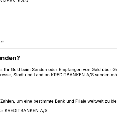
NMARK, 6200
rt
enden?
ss Ihr Geld beim Senden oder Empfangen von Geld über G
esse, Stadt und Land an KREDITBANKEN A/S senden möcht
len, um eine bestimmte Bank und Filiale weltweit zu ident
 für KREDITBANKEN A/S