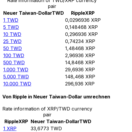
Rate information of TWD/XRP currency
pair
Neuer Taiwan-Dollar
TWD
Ripple
XRP
1
TWD
0,0296936
XRP
5
TWD
0,148468
XRP
10
TWD
0,296936
XRP
25
TWD
0,74234
XRP
50
TWD
1,48468
XRP
100
TWD
2,96936
XRP
500
TWD
14,8468
XRP
1.000
TWD
29,6936
XRP
5.000
TWD
148,468
XRP
10.000
TWD
296,936
XRP
Von Ripple in Neuer Taiwan-Dollar umrechnen
Rate information of XRP/TWD currency
pair
Ripple
XRP
Neuer Taiwan-Dollar
TWD
1
XRP
33,6773
TWD