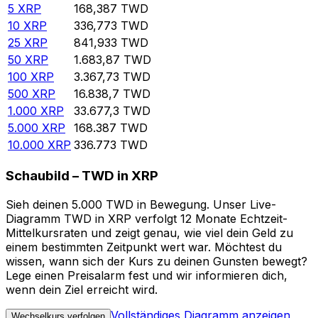
5
XRP
168,387
TWD
10
XRP
336,773
TWD
25
XRP
841,933
TWD
50
XRP
1.683,87
TWD
100
XRP
3.367,73
TWD
500
XRP
16.838,7
TWD
1.000
XRP
33.677,3
TWD
5.000
XRP
168.387
TWD
10.000
XRP
336.773
TWD
Schaubild – TWD in XRP
Sieh deinen 5.000 TWD in Bewegung. Unser Live-
Diagramm TWD in XRP verfolgt 12 Monate Echtzeit-
Mittelkursraten und zeigt genau, wie viel dein Geld zu
einem bestimmten Zeitpunkt wert war. Möchtest du
wissen, wann sich der Kurs zu deinen Gunsten bewegt?
Lege einen Preisalarm fest und wir informieren dich,
wenn dein Ziel erreicht wird.
Vollständiges Diagramm anzeigen
Wechselkurs verfolgen