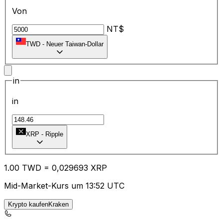
Von
NT$
TWD
-
Neuer Taiwan-Dollar
in
in
XRP
-
Ripple
1.00
TWD
=
0,
029693
XRP
Mid-Market-Kurs um 13:52 UTC
Krypto kaufenKraken