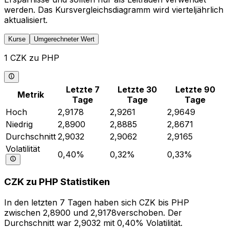
werden. Das Kursvergleichsdiagramm wird vierteljährlich
aktualisiert.
Kurse
Umgerechneter Wert
1 CZK zu PHP
Letzte 7
Letzte 30
Letzte 90
Metrik
Tage
Tage
Tage
Hoch
2,9178
2,9261
2,9649
Niedrig
2,8900
2,8885
2,8671
Durchschnitt
2,9032
2,9062
2,9165
Volatilität
0,40%
0,32%
0,33%
CZK zu PHP Statistiken
In den letzten 7 Tagen haben sich CZK bis PHP
zwischen 2,8900 und 2,9178verschoben. Der
Durchschnitt war 2,9032 mit 0,40% Volatilität.