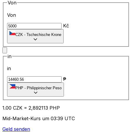
Von
Von
Kč
CZK
-
Tschechische Krone
in
in
₱
PHP
-
Philippinischer Peso
1.00
CZK
=
2,
892113
PHP
Mid-Market-Kurs um 03:39 UTC
Geld senden