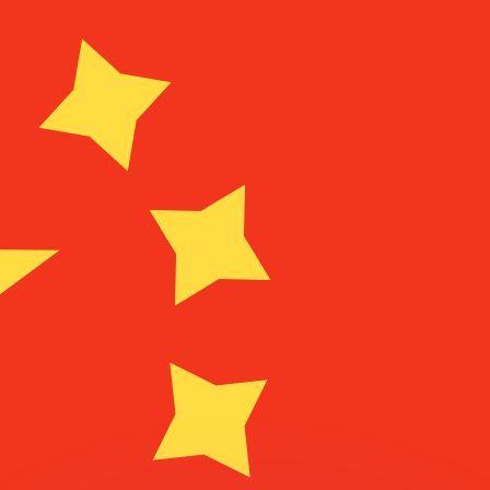
Wir schlagen Konkurrenzkurse.
ies dient nur zu Informationszwecken. Diesen Kurs erhalt
annst?