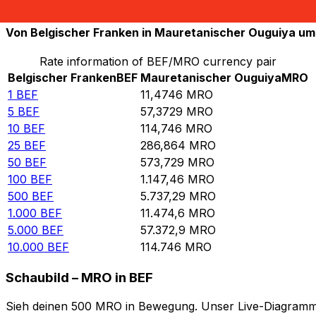
10.000
MRO
871,492
BEF
Von Belgischer Franken in Mauretanischer Ouguiya u
Rate information of BEF/MRO currency pair
Belgischer Franken
BEF
Mauretanischer Ouguiya
MRO
1
BEF
11,4746
MRO
5
BEF
57,3729
MRO
10
BEF
114,746
MRO
25
BEF
286,864
MRO
50
BEF
573,729
MRO
100
BEF
1.147,46
MRO
500
BEF
5.737,29
MRO
1.000
BEF
11.474,6
MRO
5.000
BEF
57.372,9
MRO
10.000
BEF
114.746
MRO
Schaubild – MRO in BEF
Sieh deinen 500 MRO in Bewegung. Unser Live-Diagramm M