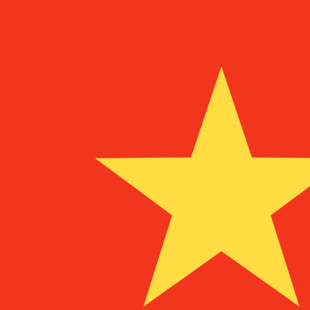
in
BEF
BEF
-
Belgischer Franken
1.00
MRO
=
0,
087149
BEF
Mid-Market-Kurs um 05:08 UTC
Sprechen Sie noch heute mit einem Währungsexperten.
Termin für ein Gespräch vereinbaren
Wir verwenden den Mittelkurs für unseren Umrechner. D
Wusstest du, dass du mit Xe Geld ins Ausland schicken k