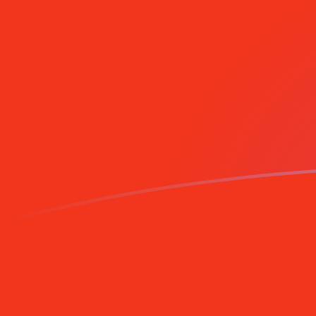
Melde dich noch heute an
MRO zu BEF heutige Wechselkurse
Von Mauretanischer Ouguiya in Belgischer Franken u
Rate information of MRO/BEF currency pair
Mauretanischer Ouguiya
MRO
Belgischer Franken
BEF
1
MRO
0,0871492
BEF
5
MRO
0,435746
BEF
10
MRO
0,871492
BEF
25
MRO
2,17873
BEF
50
MRO
4,35746
BEF
100
MRO
8,71492
BEF
500
MRO
43,5746
BEF
1.000
MRO
87,1492
BEF
5.000
MRO
435,746
BEF