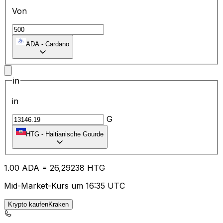
Von
ADA
-
Cardano
in
in
G
HTG
-
Haitianische Gourde
1.00
ADA
=
26
,29238
HTG
Mid-Market-Kurs um 16:35 UTC
Krypto kaufenKraken