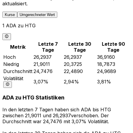
aktualisiert.
Kurse
Umgerechneter Wert
1 ADA zu HTG
Letzte 7
Letzte 30
Letzte 90
Metrik
Tage
Tage
Tage
Hoch
26,2937
26,2937
36,9160
Niedrig
21,9011
20,3725
18,7873
Durchschnitt
24,7476
22,4890
24,9689
Volatilität
3,07%
2,94%
3,81%
ADA zu HTG Statistiken
In den letzten 7 Tagen haben sich ADA bis HTG
zwischen 21,9011 und 26,2937verschoben. Der
Durchschnitt war 24,7476 mit 3,07% Volatilität.