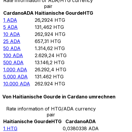
Rate information of ADA/HTG currency
pair
Cardano
ADA
Haitianische Gourde
HTG
1
ADA
26,2924
HTG
5
ADA
131,462
HTG
10
ADA
262,924
HTG
25
ADA
657,31
HTG
50
ADA
1.314,62
HTG
100
ADA
2.629,24
HTG
500
ADA
13.146,2
HTG
1.000
ADA
26.292,4
HTG
5.000
ADA
131.462
HTG
10.000
ADA
262.924
HTG
Von Haitianische Gourde in Cardano umrechnen
Rate information of HTG/ADA currency
pair
Haitianische Gourde
HTG
Cardano
ADA
1
HTG
0,0380338
ADA