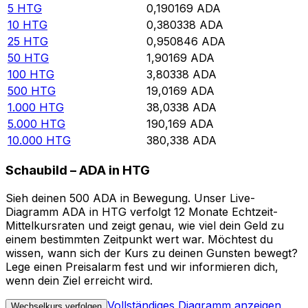
5
HTG
0,190169
ADA
10
HTG
0,380338
ADA
25
HTG
0,950846
ADA
50
HTG
1,90169
ADA
100
HTG
3,80338
ADA
500
HTG
19,0169
ADA
1.000
HTG
38,0338
ADA
5.000
HTG
190,169
ADA
10.000
HTG
380,338
ADA
Schaubild – ADA in HTG
Sieh deinen 500 ADA in Bewegung. Unser Live-
Diagramm ADA in HTG verfolgt 12 Monate Echtzeit-
Mittelkursraten und zeigt genau, wie viel dein Geld zu
einem bestimmten Zeitpunkt wert war. Möchtest du
wissen, wann sich der Kurs zu deinen Gunsten bewegt?
Lege einen Preisalarm fest und wir informieren dich,
wenn dein Ziel erreicht wird.
Vollständiges Diagramm anzeigen
Wechselkurs verfolgen