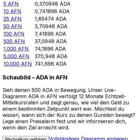
5
AFN
0,370948
ADA
10
AFN
0,741896
ADA
25
AFN
1,85474
ADA
50
AFN
3,70948
ADA
100
AFN
7,41896
ADA
500
AFN
37,0948
ADA
1.000
AFN
74,1896
ADA
5.000
AFN
370,948
ADA
10.000
AFN
741,896
ADA
Schaubild – ADA in AFN
Sieh deinen 500 ADA in Bewegung. Unser Live-
Diagramm ADA in AFN verfolgt 12 Monate Echtzeit-
Mittelkursraten und zeigt genau, wie viel dein Geld zu
einem bestimmten Zeitpunkt wert war. Möchtest du
wissen, wann sich der Kurs zu deinen Gunsten bewegt?
Lege einen Preisalarm fest und wir informieren dich,
wenn dein Ziel erreicht wird.
Vollständiges Diagramm anzeigen
Wechselkurs verfolgen