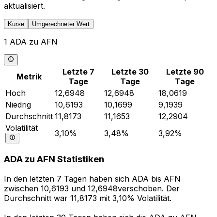
aktualisiert.
Kurse
Umgerechneter Wert
1 ADA zu AFN
Letzte 7
Letzte 30
Letzte 90
Metrik
Tage
Tage
Tage
Hoch
12,6948
12,6948
18,0619
Niedrig
10,6193
10,1699
9,1939
Durchschnitt
11,8173
11,1653
12,2904
Volatilität
3,10%
3,48%
3,92%
ADA zu AFN Statistiken
In den letzten 7 Tagen haben sich ADA bis AFN
zwischen 10,6193 und 12,6948verschoben. Der
Durchschnitt war 11,8173 mit 3,10% Volatilität.