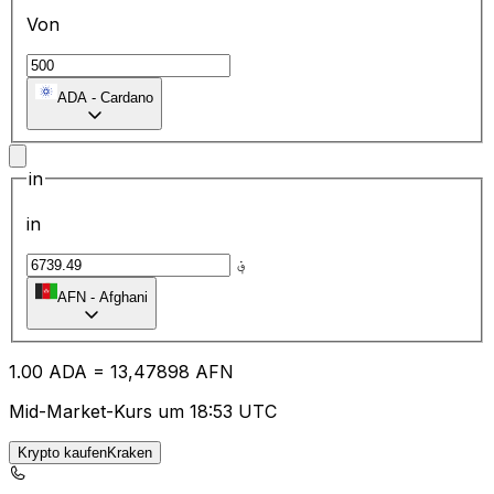
Von
ADA
-
Cardano
in
in
؋
AFN
-
Afghani
1.00
ADA
=
13
,47898
AFN
Mid-Market-Kurs um 18:53 UTC
Krypto kaufenKraken