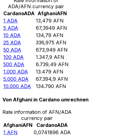
Rate information of
ADA/AFN currency pair
Cardano
ADA
Afghani
AFN
1
ADA
13,479
AFN
5
ADA
67,3949
AFN
10
ADA
134,79
AFN
25
ADA
336,975
AFN
50
ADA
673,949
AFN
100
ADA
1.347,9
AFN
500
ADA
6.739,49
AFN
1.000
ADA
13.479
AFN
5.000
ADA
67.394,9
AFN
10.000
ADA
134.790
AFN
Von Afghani in Cardano umrechnen
Rate information of AFN/ADA
currency pair
Afghani
AFN
Cardano
ADA
1
AFN
0,0741896
ADA