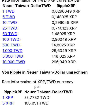
Rate information of TWD/XRP currency pair
Neuer Taiwan-Dollar
TWD
Ripple
XRP
1
TWD
0,0296049
XRP
5
TWD
0,148025
XRP
10
TWD
0,296049
XRP
25
TWD
0,740123
XRP
50
TWD
1,48025
XRP
100
TWD
2,96049
XRP
500
TWD
14,8025
XRP
1.000
TWD
29,6049
XRP
5.000
TWD
148,025
XRP
10.000
TWD
296,049
XRP
Von Ripple in Neuer Taiwan-Dollar umrechnen
Rate information of XRP/TWD currency
pair
Ripple
XRP
Neuer Taiwan-Dollar
TWD
1
XRP
33,7782
TWD
5
XRP
168,891
TWD