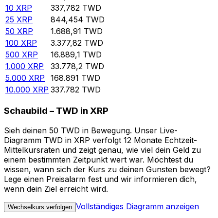
10
XRP
337,782
TWD
25
XRP
844,454
TWD
50
XRP
1.688,91
TWD
100
XRP
3.377,82
TWD
500
XRP
16.889,1
TWD
1.000
XRP
33.778,2
TWD
5.000
XRP
168.891
TWD
10.000
XRP
337.782
TWD
Schaubild – TWD in XRP
Sieh deinen 50 TWD in Bewegung. Unser Live-
Diagramm TWD in XRP verfolgt 12 Monate Echtzeit-
Mittelkursraten und zeigt genau, wie viel dein Geld zu
einem bestimmten Zeitpunkt wert war. Möchtest du
wissen, wann sich der Kurs zu deinen Gunsten bewegt?
Lege einen Preisalarm fest und wir informieren dich,
wenn dein Ziel erreicht wird.
Vollständiges Diagramm anzeigen
Wechselkurs verfolgen