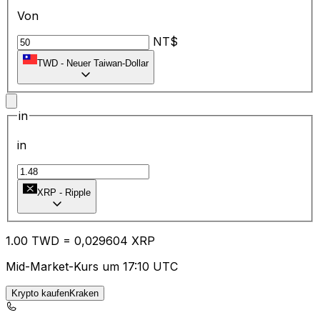
Von
NT$
TWD
-
Neuer Taiwan-Dollar
in
in
XRP
-
Ripple
1.00
TWD
=
0,
029604
XRP
Mid-Market-Kurs um 17:10 UTC
Krypto kaufenKraken