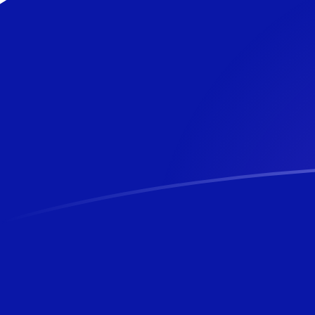
CLP zu NZD heutige Wechselkurse
Von Chilenischer Peso in Neuseeland-Dollar umrechne
Rate information of CLP/NZD currency pair
Chilenischer Peso
CLP
Neuseeland-Dollar
NZD
1
CLP
0,00185967
NZD
5
CLP
0,00929835
NZD
10
CLP
0,0185967
NZD
25
CLP
0,0464918
NZD
50
CLP
0,0929835
NZD
100
CLP
0,185967
NZD
500
CLP
0,929835
NZD
1.000
CLP
1,85967
NZD
5.000
CLP
9,29835
NZD
10.000
CLP
18,5967
NZD
Von Neuseeland-Dollar in Chilenischer Peso umrechne