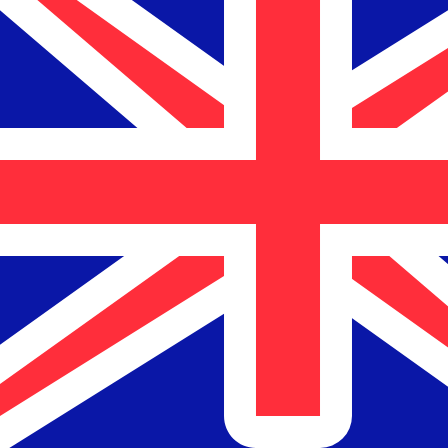
$
NZD
-
Neuseeland-Dollar
1.00
CLP
=
0,
001859
NZD
Mid-Market-Kurs um 18:15 UTC
Sprechen Sie noch heute mit einem Währungsexperten.
Termin für ein Gespräch vereinbaren
Wir verwenden den Mittelkurs für unseren Umrechner. D
Wusstest du, dass du mit Xe Geld ins Ausland schicken k
Melde dich noch heute an