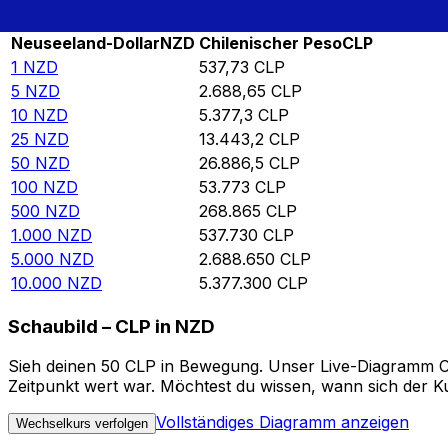
Rate information of NZD/CLP currency pair
Neuseeland-Dollar
NZD
Chilenischer Peso
CLP
1
NZD
537,73
CLP
5
NZD
2.688,65
CLP
10
NZD
5.377,3
CLP
25
NZD
13.443,2
CLP
50
NZD
26.886,5
CLP
100
NZD
53.773
CLP
500
NZD
268.865
CLP
1.000
NZD
537.730
CLP
5.000
NZD
2.688.650
CLP
10.000
NZD
5.377.300
CLP
Schaubild – CLP in NZD
Sieh deinen 50 CLP in Bewegung. Unser Live-Diagramm CLP
Zeitpunkt wert war. Möchtest du wissen, wann sich der Ku
Vollständiges Diagramm anzeigen
Wechselkurs verfolgen