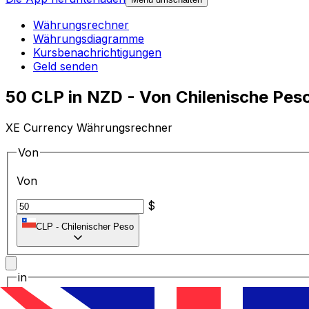
Währungsrechner
Währungsdiagramme
Kursbenachrichtigungen
Geld senden
50 CLP in NZD - Von Chilenische Pes
XE Currency Währungsrechner
Von
Von
$
CLP
-
Chilenischer Peso
in
in