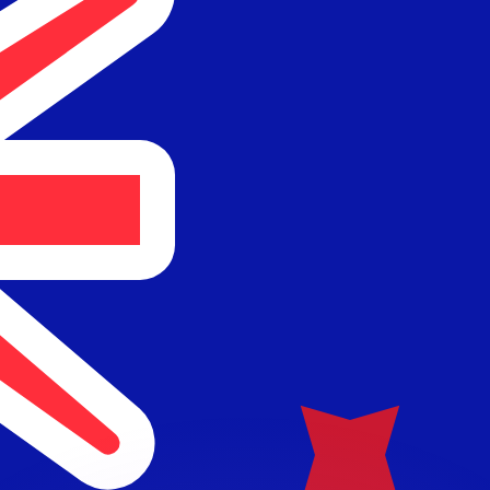
Wir schlagen Konkurrenzkurse.
ies dient nur zu Informationszwecken. Diesen Kurs erhalt
annst?