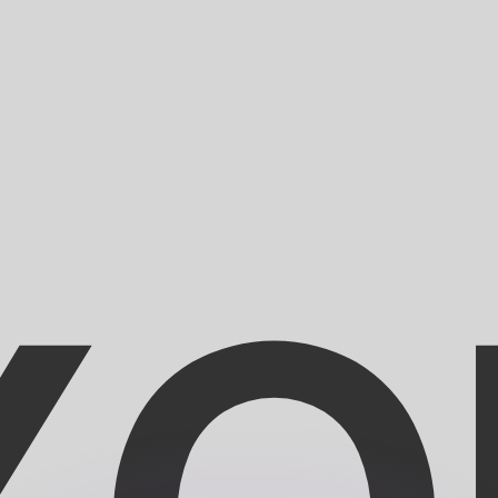
Wir schlagen Konkurrenzkurse.
ies dient nur zu Informationszwecken. Diesen Kurs erhalt
annst?