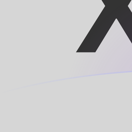
HTG zu XOF heutige Wechselkurse
Von Haitianische Gourde in CFA-Franc BCEAO umrech
Rate information of HTG/XOF currency pair
Haitianische Gourde
HTG
CFA-Franc BCEAO
XOF
1
HTG
4,35354
XOF
5
HTG
21,7677
XOF
10
HTG
43,5354
XOF
25
HTG
108,839
XOF
50
HTG
217,677
XOF
100
HTG
435,354
XOF
500
HTG
2.176,77
XOF
1.000
HTG
4.353,54
XOF
5.000
HTG
21.767,7
XOF
10.000
HTG
43.535,4
XOF
Von CFA-Franc BCEAO in Haitianische Gourde umrech