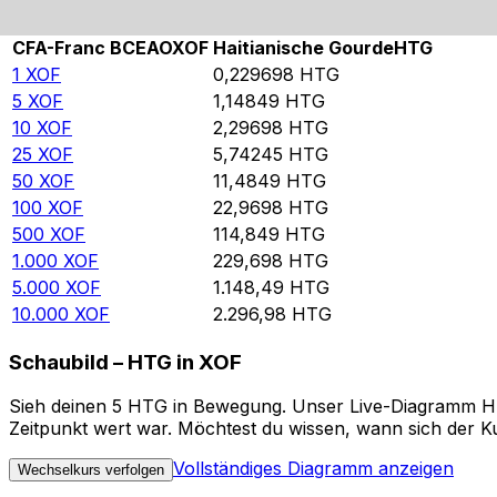
Rate information of XOF/HTG currency pair
CFA-Franc BCEAO
XOF
Haitianische Gourde
HTG
1
XOF
0,229698
HTG
5
XOF
1,14849
HTG
10
XOF
2,29698
HTG
25
XOF
5,74245
HTG
50
XOF
11,4849
HTG
100
XOF
22,9698
HTG
500
XOF
114,849
HTG
1.000
XOF
229,698
HTG
5.000
XOF
1.148,49
HTG
10.000
XOF
2.296,98
HTG
Schaubild – HTG in XOF
Sieh deinen 5 HTG in Bewegung. Unser Live-Diagramm HTG 
Zeitpunkt wert war. Möchtest du wissen, wann sich der Ku
Vollständiges Diagramm anzeigen
Wechselkurs verfolgen