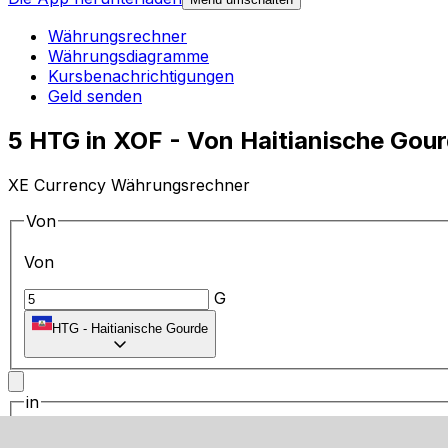
Währungsrechner
Währungsdiagramme
Kursbenachrichtigungen
Geld senden
5 HTG in XOF - Von Haitianische Go
XE Currency Währungsrechner
Von
Von
G
HTG
-
Haitianische Gourde
in
in