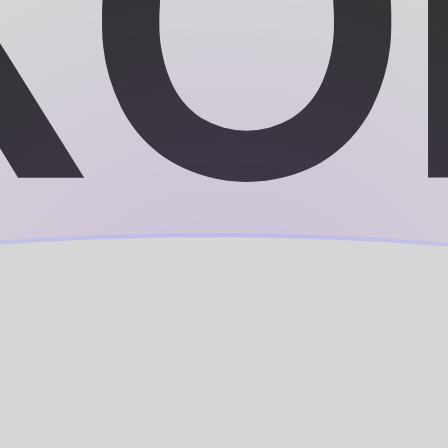
nen
nen