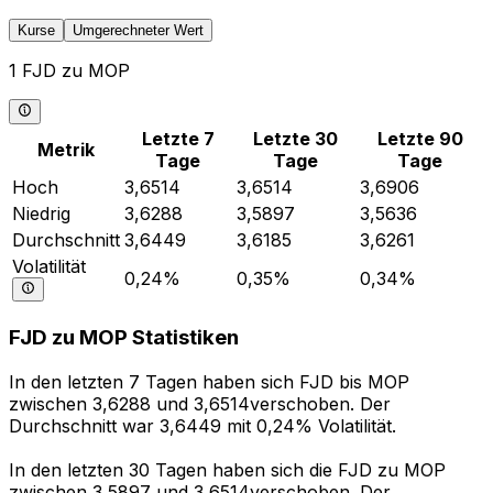
Kurse
Umgerechneter Wert
1 FJD zu MOP
Letzte 7
Letzte 30
Letzte 90
Metrik
Tage
Tage
Tage
Hoch
3,6514
3,6514
3,6906
Niedrig
3,6288
3,5897
3,5636
Durchschnitt
3,6449
3,6185
3,6261
Volatilität
0,24%
0,35%
0,34%
FJD zu MOP Statistiken
In den letzten 7 Tagen haben sich FJD bis MOP
zwischen 3,6288 und 3,6514verschoben. Der
Durchschnitt war 3,6449 mit 0,24% Volatilität.
In den letzten 30 Tagen haben sich die FJD zu MOP
zwischen 3,5897 und 3,6514verschoben. Der