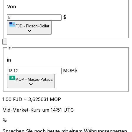
Von
$
FJD
-
Fidschi-Dollar
in
in
MOP$
MOP
-
Macau-Pataca
1.00
FJD
=
3,
625631
MOP
Mid-Market-Kurs um 14:51 UTC
Sprechen Sie noch heute mit einem Währungsexperten.