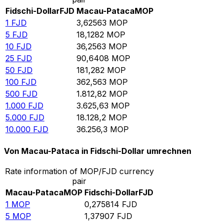
Fidschi-Dollar
FJD
Macau-Pataca
MOP
1
FJD
3,62563
MOP
5
FJD
18,1282
MOP
10
FJD
36,2563
MOP
25
FJD
90,6408
MOP
50
FJD
181,282
MOP
100
FJD
362,563
MOP
500
FJD
1.812,82
MOP
1.000
FJD
3.625,63
MOP
5.000
FJD
18.128,2
MOP
10.000
FJD
36.256,3
MOP
Von Macau-Pataca in Fidschi-Dollar umrechnen
Rate information of MOP/FJD currency
pair
Macau-Pataca
MOP
Fidschi-Dollar
FJD
1
MOP
0,275814
FJD
5
MOP
1,37907
FJD