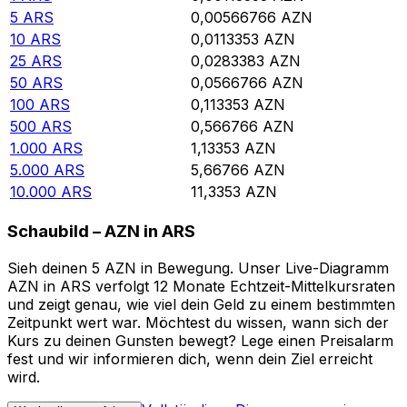
5
ARS
0,00566766
AZN
10
ARS
0,0113353
AZN
25
ARS
0,0283383
AZN
50
ARS
0,0566766
AZN
100
ARS
0,113353
AZN
500
ARS
0,566766
AZN
1.000
ARS
1,13353
AZN
5.000
ARS
5,66766
AZN
10.000
ARS
11,3353
AZN
Schaubild – AZN in ARS
Sieh deinen 5 AZN in Bewegung. Unser Live-Diagramm
AZN in ARS verfolgt 12 Monate Echtzeit-Mittelkursraten
und zeigt genau, wie viel dein Geld zu einem bestimmten
Zeitpunkt wert war. Möchtest du wissen, wann sich der
Kurs zu deinen Gunsten bewegt? Lege einen Preisalarm
fest und wir informieren dich, wenn dein Ziel erreicht
wird.