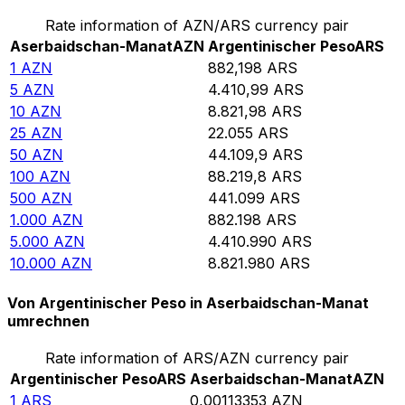
Rate information of AZN/ARS currency pair
Aserbaidschan-Manat
AZN
Argentinischer Peso
ARS
1
AZN
882,198
ARS
5
AZN
4.410,99
ARS
10
AZN
8.821,98
ARS
25
AZN
22.055
ARS
50
AZN
44.109,9
ARS
100
AZN
88.219,8
ARS
500
AZN
441.099
ARS
1.000
AZN
882.198
ARS
5.000
AZN
4.410.990
ARS
10.000
AZN
8.821.980
ARS
Von Argentinischer Peso in Aserbaidschan-Manat
umrechnen
Rate information of ARS/AZN currency pair
Argentinischer Peso
ARS
Aserbaidschan-Manat
AZN
1
ARS
0,00113353
AZN