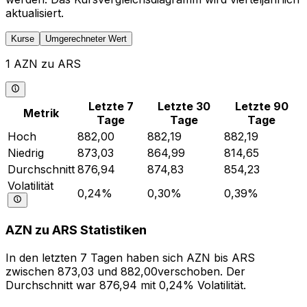
aktualisiert.
Kurse
Umgerechneter Wert
1 AZN zu ARS
Letzte 7
Letzte 30
Letzte 90
Metrik
Tage
Tage
Tage
Hoch
882,00
882,19
882,19
Niedrig
873,03
864,99
814,65
Durchschnitt
876,94
874,83
854,23
Volatilität
0,24%
0,30%
0,39%
AZN zu ARS Statistiken
In den letzten 7 Tagen haben sich AZN bis ARS
zwischen 873,03 und 882,00verschoben. Der
Durchschnitt war 876,94 mit 0,24% Volatilität.