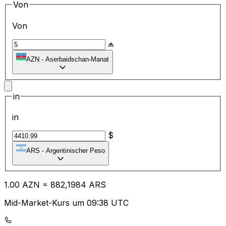
Von
Von
₼
AZN
-
Aserbaidschan-Manat
in
in
$
ARS
-
Argentinischer Peso
1.00
AZN
=
88
2,1984
ARS
Mid-Market-Kurs um 09:38 UTC