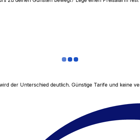
rs zu deinen Gunsten bewegt? Lege einen Preisalarm fest un
ird der Unterschied deutlich. Günstige Tarife und keine 