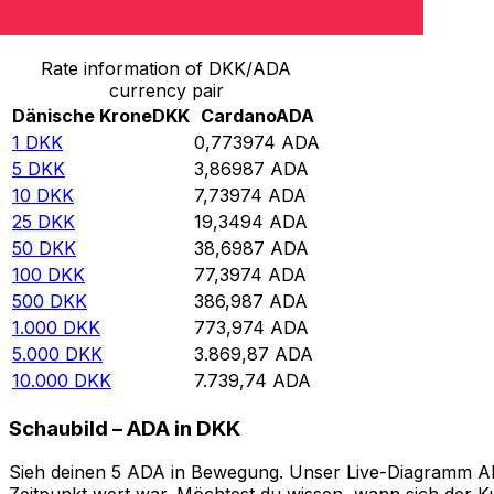
Von Dänische Krone in Cardano umrechnen
Rate information of DKK/ADA
currency pair
Dänische Krone
DKK
Cardano
ADA
1
DKK
0,773974
ADA
5
DKK
3,86987
ADA
10
DKK
7,73974
ADA
25
DKK
19,3494
ADA
50
DKK
38,6987
ADA
100
DKK
77,3974
ADA
500
DKK
386,987
ADA
1.000
DKK
773,974
ADA
5.000
DKK
3.869,87
ADA
10.000
DKK
7.739,74
ADA
Schaubild – ADA in DKK
Sieh deinen 5 ADA in Bewegung. Unser Live-Diagramm ADA 