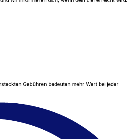
d wir informieren dich, wenn dein Ziel erreicht wird.
versteckten Gebühren bedeuten mehr Wert bei jeder