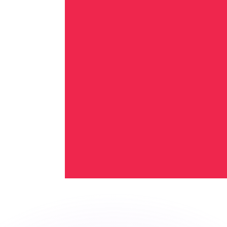
Wir schlagen Konkurrenzkurse.
ies dient nur zu Informationszwecken. Diesen Kurs erhalt
annst?