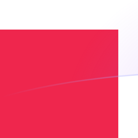
ADA zu DKK heutige Wechselkurse
Von Cardano in Dänische Krone umrechnen
Rate information of ADA/DKK
currency pair
Cardano
ADA
Dänische Krone
DKK
1
ADA
1,29203
DKK
5
ADA
6,46016
DKK
10
ADA
12,9203
DKK
25
ADA
32,3008
DKK
50
ADA
64,6016
DKK
100
ADA
129,203
DKK
500
ADA
646,016
DKK
1.000
ADA
1.292,03
DKK
5.000
ADA
6.460,16
DKK
10.000
ADA
12.920,3
DKK