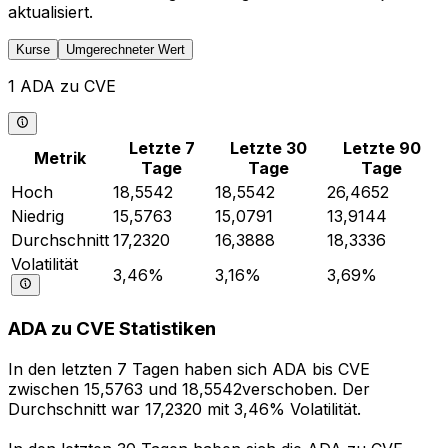
aktualisiert.
Kurse
Umgerechneter Wert
1 ADA zu CVE
Letzte 7
Letzte 30
Letzte 90
Metrik
Tage
Tage
Tage
Hoch
18,5542
18,5542
26,4652
Niedrig
15,5763
15,0791
13,9144
Durchschnitt
17,2320
16,3888
18,3336
Volatilität
3,46%
3,16%
3,69%
ADA zu CVE Statistiken
In den letzten 7 Tagen haben sich ADA bis CVE
zwischen 15,5763 und 18,5542verschoben. Der
Durchschnitt war 17,2320 mit 3,46% Volatilität.