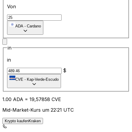
Von
ADA
-
Cardano
in
in
$
CVE
-
Kap-Verde-Escudo
1.00
ADA
=
19
,57858
CVE
Mid-Market-Kurs um 22:21 UTC
Krypto kaufenKraken