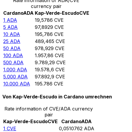
Rate information of ADA/CVE
currency pair
Cardano
ADA
Kap-Verde-Escudo
CVE
1
ADA
19,5786
CVE
5
ADA
97,8929
CVE
10
ADA
195,786
CVE
25
ADA
489,465
CVE
50
ADA
978,929
CVE
100
ADA
1.957,86
CVE
500
ADA
9.789,29
CVE
1.000
ADA
19.578,6
CVE
5.000
ADA
97.892,9
CVE
10.000
ADA
195.786
CVE
Von Kap-Verde-Escudo in Cardano umrechnen
Rate information of CVE/ADA currency
pair
Kap-Verde-Escudo
CVE
Cardano
ADA
1
CVE
0,0510762
ADA