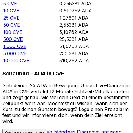
5
CVE
0,255381
ADA
10
CVE
0,510762
ADA
25
CVE
1,27691
ADA
50
CVE
2,55381
ADA
100
CVE
5,10762
ADA
500
CVE
25,5381
ADA
1.000
CVE
51,0762
ADA
5.000
CVE
255,381
ADA
10.000
CVE
510,762
ADA
Schaubild – ADA in CVE
Sieh deinen 25 ADA in Bewegung. Unser Live-Diagramm
ADA in CVE verfolgt 12 Monate Echtzeit-Mittelkursraten
und zeigt genau, wie viel dein Geld zu einem bestimmten
Zeitpunkt wert war. Möchtest du wissen, wann sich der
Kurs zu deinen Gunsten bewegt? Lege einen Preisalarm
fest und wir informieren dich, wenn dein Ziel erreicht
wird.
Vollständiges Diagramm anzeigen
Wechselkurs verfolgen