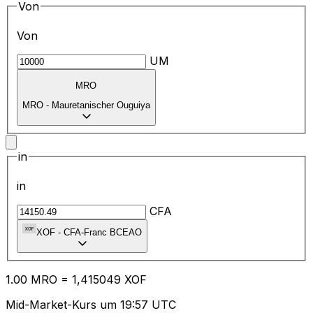
Von
Von
UM
MRO
MRO
-
Mauretanischer Ouguiya
in
in
CFA
XOF
-
CFA-Franc BCEAO
1.00
MRO
=
1,
415049
XOF
Mid-Market-Kurs um 19:57 UTC