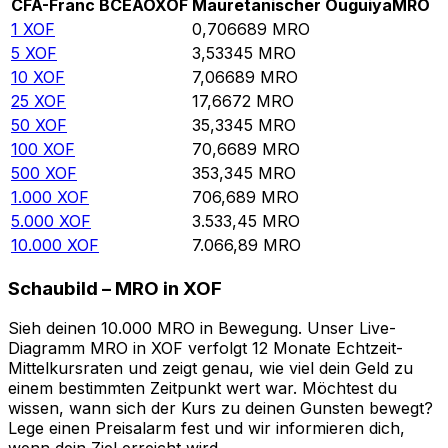
CFA-Franc BCEAO
XOF
Mauretanischer Ouguiya
MRO
1
XOF
0,706689
MRO
5
XOF
3,53345
MRO
10
XOF
7,06689
MRO
25
XOF
17,6672
MRO
50
XOF
35,3345
MRO
100
XOF
70,6689
MRO
500
XOF
353,345
MRO
1.000
XOF
706,689
MRO
5.000
XOF
3.533,45
MRO
10.000
XOF
7.066,89
MRO
Schaubild – MRO in XOF
Sieh deinen 10.000 MRO in Bewegung. Unser Live-
Diagramm MRO in XOF verfolgt 12 Monate Echtzeit-
Mittelkursraten und zeigt genau, wie viel dein Geld zu
einem bestimmten Zeitpunkt wert war. Möchtest du
wissen, wann sich der Kurs zu deinen Gunsten bewegt?
Lege einen Preisalarm fest und wir informieren dich,