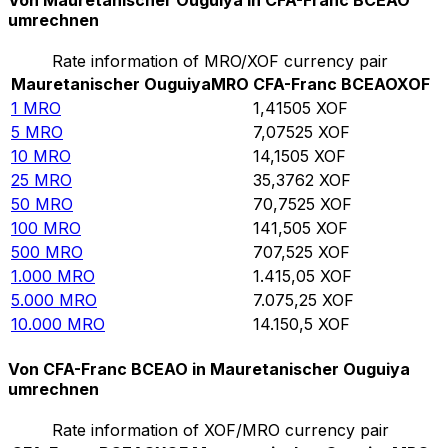
Von Mauretanischer Ouguiya in CFA-Franc BCEAO
umrechnen
Rate information of MRO/XOF currency pair
Mauretanischer Ouguiya
MRO
CFA-Franc BCEAO
XOF
1
MRO
1,41505
XOF
5
MRO
7,07525
XOF
10
MRO
14,1505
XOF
25
MRO
35,3762
XOF
50
MRO
70,7525
XOF
100
MRO
141,505
XOF
500
MRO
707,525
XOF
1.000
MRO
1.415,05
XOF
5.000
MRO
7.075,25
XOF
10.000
MRO
14.150,5
XOF
Von CFA-Franc BCEAO in Mauretanischer Ouguiya
umrechnen
Rate information of XOF/MRO currency pair