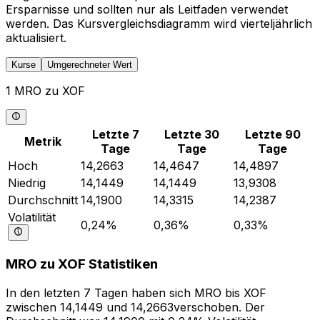
Ersparnisse und sollten nur als Leitfaden verwendet
werden. Das Kursvergleichsdiagramm wird vierteljährlich
aktualisiert.
Kurse
Umgerechneter Wert
1 MRO zu XOF
Letzte 7
Letzte 30
Letzte 90
Metrik
Tage
Tage
Tage
Hoch
14,2663
14,4647
14,4897
Niedrig
14,1449
14,1449
13,9308
Durchschnitt
14,1900
14,3315
14,2387
Volatilität
0,24%
0,36%
0,33%
MRO zu XOF Statistiken
In den letzten 7 Tagen haben sich MRO bis XOF
zwischen 14,1449 und 14,2663verschoben. Der