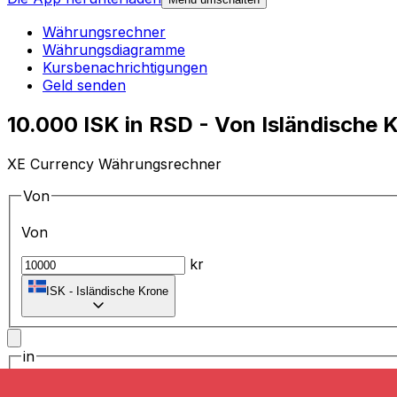
Währungsrechner
Währungsdiagramme
Kursbenachrichtigungen
Geld senden
10.000 ISK in RSD - Von Isländische
XE Currency Währungsrechner
Von
Von
kr
ISK
-
Isländische Krone
in
in