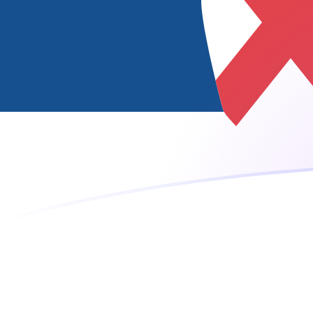
ISK zu RSD heutige Wechselkurse
Von Isländische Krone in Serbischer Dinar umrechnen
Rate information of ISK/RSD currency pair
Isländische Krone
ISK
Serbischer Dinar
RSD
1
ISK
0,822887
RSD
5
ISK
4,11444
RSD
10
ISK
8,22887
RSD
25
ISK
20,5722
RSD
50
ISK
41,1444
RSD
100
ISK
82,2887
RSD
500
ISK
411,444
RSD
1.000
ISK
822,887
RSD
5.000
ISK
4.114,44
RSD
10.000
ISK
8.228,87
RSD
Von Serbischer Dinar in Isländische Krone umrechnen