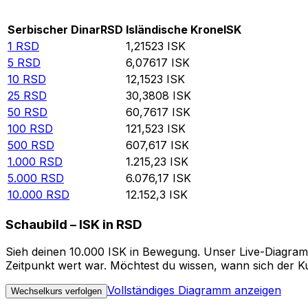
Rate information of RSD/ISK currency pair
Serbischer Dinar
RSD
Isländische Krone
ISK
1
RSD
1,21523
ISK
5
RSD
6,07617
ISK
10
RSD
12,1523
ISK
25
RSD
30,3808
ISK
50
RSD
60,7617
ISK
100
RSD
121,523
ISK
500
RSD
607,617
ISK
1.000
RSD
1.215,23
ISK
5.000
RSD
6.076,17
ISK
10.000
RSD
12.152,3
ISK
Schaubild – ISK in RSD
Sieh deinen 10.000 ISK in Bewegung. Unser Live-Diagramm
Zeitpunkt wert war. Möchtest du wissen, wann sich der Ku
Vollständiges Diagramm anzeigen
Wechselkurs verfolgen