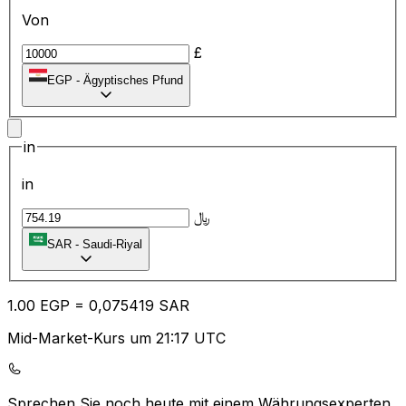
Von
£
EGP
-
Ägyptisches Pfund
in
in
﷼
SAR
-
Saudi-Riyal
1.00
EGP
=
0,
075419
SAR
Mid-Market-Kurs um 21:17 UTC
Sprechen Sie noch heute mit einem Währungsexperten.