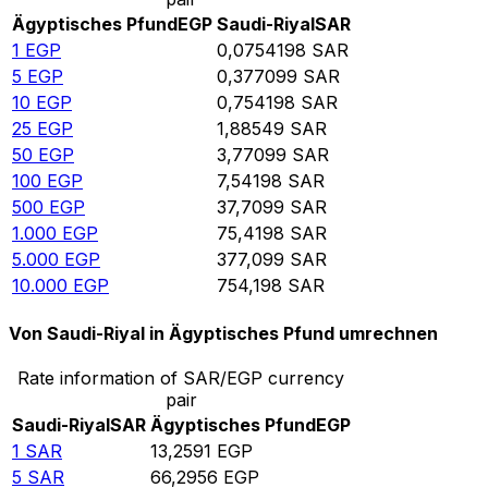
Ägyptisches Pfund
EGP
Saudi-Riyal
SAR
1
EGP
0,0754198
SAR
5
EGP
0,377099
SAR
10
EGP
0,754198
SAR
25
EGP
1,88549
SAR
50
EGP
3,77099
SAR
100
EGP
7,54198
SAR
500
EGP
37,7099
SAR
1.000
EGP
75,4198
SAR
5.000
EGP
377,099
SAR
10.000
EGP
754,198
SAR
Von Saudi-Riyal in Ägyptisches Pfund umrechnen
Rate information of SAR/EGP currency
pair
Saudi-Riyal
SAR
Ägyptisches Pfund
EGP
1
SAR
13,2591
EGP
5
SAR
66,2956
EGP