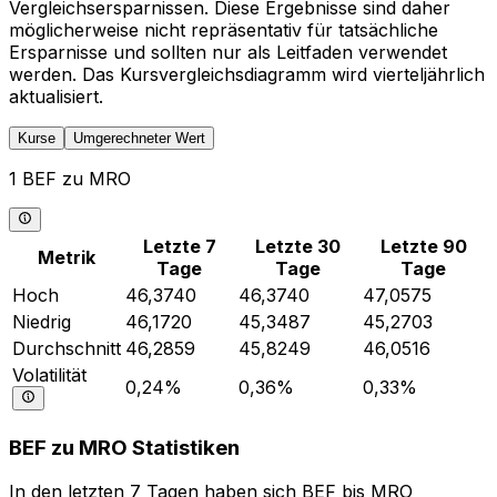
Vergleichsersparnissen. Diese Ergebnisse sind daher
möglicherweise nicht repräsentativ für tatsächliche
Ersparnisse und sollten nur als Leitfaden verwendet
werden. Das Kursvergleichsdiagramm wird vierteljährlich
aktualisiert.
Kurse
Umgerechneter Wert
1 BEF zu MRO
Letzte 7
Letzte 30
Letzte 90
Metrik
Tage
Tage
Tage
Hoch
46,3740
46,3740
47,0575
Niedrig
46,1720
45,3487
45,2703
Durchschnitt
46,2859
45,8249
46,0516
Volatilität
0,24%
0,36%
0,33%
BEF zu MRO Statistiken
In den letzten 7 Tagen haben sich BEF bis MRO