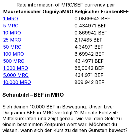
Rate information of MRO/BEF currency pair
Mauretanischer Ouguiya
MRO
Belgischer Franken
BEF
1
MRO
0,0869942
BEF
5
MRO
0,434971
BEF
10
MRO
0,869942
BEF
25
MRO
2,17485
BEF
50
MRO
4,34971
BEF
100
MRO
8,69942
BEF
500
MRO
43,4971
BEF
1.000
MRO
86,9942
BEF
5.000
MRO
434,971
BEF
10.000
MRO
869,942
BEF
Schaubild – BEF in MRO
Sieh deinen 10.000 BEF in Bewegung. Unser Live-
Diagramm BEF in MRO verfolgt 12 Monate Echtzeit-
Mittelkursraten und zeigt genau, wie viel dein Geld zu
einem bestimmten Zeitpunkt wert war. Möchtest du
wissen, wann sich der Kurs zu deinen Gunsten bewegt?