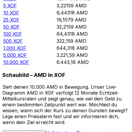
5
XOF
3,22159
AMD
10
XOF
6,44318
AMD
25
XOF
16,1079
AMD
50
XOF
32,2159
AMD
100
XOF
64,4318
AMD
500
XOF
322,159
AMD
1.000
XOF
644,318
AMD
5.000
XOF
3.221,59
AMD
10.000
XOF
6.443,18
AMD
Schaubild – AMD in XOF
Sieh deinen 10.000 AMD in Bewegung. Unser Live-
Diagramm AMD in XOF verfolgt 12 Monate Echtzeit-
Mittelkursraten und zeigt genau, wie viel dein Geld zu
einem bestimmten Zeitpunkt wert war. Möchtest du
wissen, wann sich der Kurs zu deinen Gunsten bewegt?
Lege einen Preisalarm fest und wir informieren dich,
wenn dein Ziel erreicht wird.