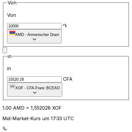
Von
Von
֏
AMD
-
Armenischer Dram
in
in
CFA
XOF
-
CFA-Franc BCEAO
1.00
AMD
=
1,
552028
XOF
Mid-Market-Kurs um 17:33 UTC