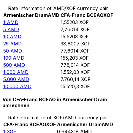
Rate information of AMD/XOF currency pair
Armenischer Dram
AMD
CFA-Franc BCEAO
XOF
1
AMD
1,55203
XOF
5
AMD
7,76014
XOF
10
AMD
15,5203
XOF
25
AMD
38,8007
XOF
50
AMD
77,6014
XOF
100
AMD
155,203
XOF
500
AMD
776,014
XOF
1.000
AMD
1.552,03
XOF
5.000
AMD
7.760,14
XOF
10.000
AMD
15.520,3
XOF
Von CFA-Franc BCEAO in Armenischer Dram
umrechnen
Rate information of XOF/AMD currency pair
CFA-Franc BCEAO
XOF
Armenischer Dram
AMD
1
XOF
0,644318
AMD