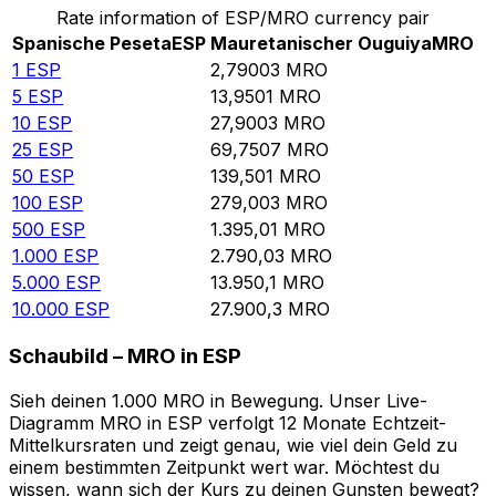
Rate information of ESP/MRO currency pair
Spanische Peseta
ESP
Mauretanischer Ouguiya
MRO
1
ESP
2,79003
MRO
5
ESP
13,9501
MRO
10
ESP
27,9003
MRO
25
ESP
69,7507
MRO
50
ESP
139,501
MRO
100
ESP
279,003
MRO
500
ESP
1.395,01
MRO
1.000
ESP
2.790,03
MRO
5.000
ESP
13.950,1
MRO
10.000
ESP
27.900,3
MRO
Schaubild – MRO in ESP
Sieh deinen 1.000 MRO in Bewegung. Unser Live-
Diagramm MRO in ESP verfolgt 12 Monate Echtzeit-
Mittelkursraten und zeigt genau, wie viel dein Geld zu
einem bestimmten Zeitpunkt wert war. Möchtest du
wissen, wann sich der Kurs zu deinen Gunsten bewegt?