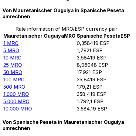
Von Mauretanischer Ouguiya in Spanische Peseta
umrechnen
Rate information of MRO/ESP currency pair
Mauretanischer Ouguiya
MRO
Spanische Peseta
ESP
1
MRO
0,358419
ESP
5
MRO
1,7921
ESP
10
MRO
3,58419
ESP
25
MRO
8,96048
ESP
50
MRO
17,921
ESP
100
MRO
35,8419
ESP
500
MRO
179,21
ESP
1.000
MRO
358,419
ESP
5.000
MRO
1.792,1
ESP
10.000
MRO
3.584,19
ESP
Von Spanische Peseta in Mauretanischer Ouguiya
umrechnen