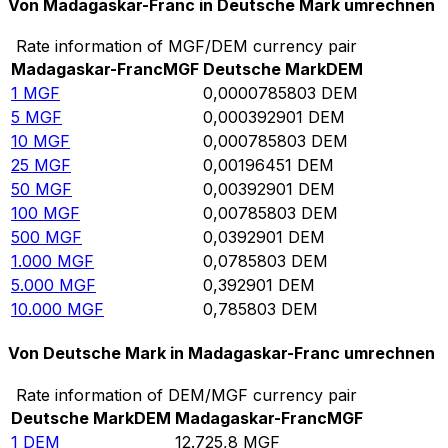
Von Madagaskar-Franc in Deutsche Mark umrechnen
Rate information of MGF/DEM currency pair
Madagaskar-Franc
MGF
Deutsche Mark
DEM
1
MGF
0,0000785803
DEM
5
MGF
0,000392901
DEM
10
MGF
0,000785803
DEM
25
MGF
0,00196451
DEM
50
MGF
0,00392901
DEM
100
MGF
0,00785803
DEM
500
MGF
0,0392901
DEM
1.000
MGF
0,0785803
DEM
5.000
MGF
0,392901
DEM
10.000
MGF
0,785803
DEM
Von Deutsche Mark in Madagaskar-Franc umrechnen
Rate information of DEM/MGF currency pair
Deutsche Mark
DEM
Madagaskar-Franc
MGF
1
DEM
12.725,8
MGF