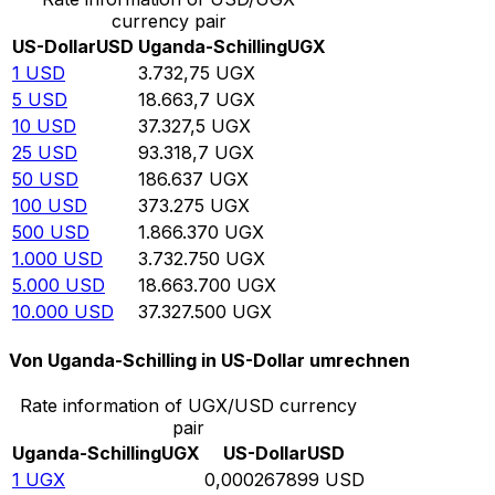
currency pair
US-Dollar
USD
Uganda-Schilling
UGX
1
USD
3.732,75
UGX
5
USD
18.663,7
UGX
10
USD
37.327,5
UGX
25
USD
93.318,7
UGX
50
USD
186.637
UGX
100
USD
373.275
UGX
500
USD
1.866.370
UGX
1.000
USD
3.732.750
UGX
5.000
USD
18.663.700
UGX
10.000
USD
37.327.500
UGX
Von Uganda-Schilling in US-Dollar umrechnen
Rate information of UGX/USD currency
pair
Uganda-Schilling
UGX
US-Dollar
USD
1
UGX
0,000267899
USD