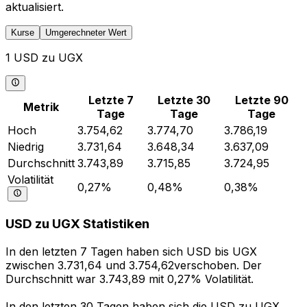
aktualisiert.
Kurse
Umgerechneter Wert
1 USD zu UGX
Letzte 7
Letzte 30
Letzte 90
Metrik
Tage
Tage
Tage
Hoch
3.754,62
3.774,70
3.786,19
Niedrig
3.731,64
3.648,34
3.637,09
Durchschnitt
3.743,89
3.715,85
3.724,95
Volatilität
0,27%
0,48%
0,38%
USD zu UGX Statistiken
In den letzten 7 Tagen haben sich USD bis UGX
zwischen 3.731,64 und 3.754,62verschoben. Der
Durchschnitt war 3.743,89 mit 0,27% Volatilität.
In den letzten 30 Tagen haben sich die USD zu UGX