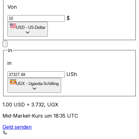
Von
$
USD
-
US-Dollar
in
in
USh
UGX
-
Uganda-Schilling
1.00
USD
=
3.73
2,
UGX
Mid-Market-Kurs um 18:35 UTC
Geld senden