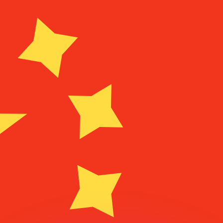
Wir schlagen Konkurrenzkurse.
ies dient nur zu Informationszwecken. Diesen Kurs erhalt
annst?