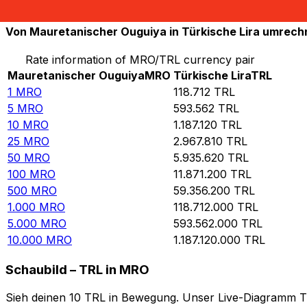
10.000
TRL
0,0842372
MRO
Von Mauretanischer Ouguiya in Türkische Lira umrec
Rate information of MRO/TRL currency pair
Mauretanischer Ouguiya
MRO
Türkische Lira
TRL
1
MRO
118.712
TRL
5
MRO
593.562
TRL
10
MRO
1.187.120
TRL
25
MRO
2.967.810
TRL
50
MRO
5.935.620
TRL
100
MRO
11.871.200
TRL
500
MRO
59.356.200
TRL
1.000
MRO
118.712.000
TRL
5.000
MRO
593.562.000
TRL
10.000
MRO
1.187.120.000
TRL
Schaubild – TRL in MRO
Sieh deinen 10 TRL in Bewegung. Unser Live-Diagramm TRL