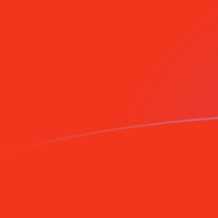
Melde dich noch heute an
TRL zu MRO heutige Wechselkurse
Von Türkische Lira in Mauretanischer Ouguiya umrec
Rate information of TRL/MRO currency pair
Türkische Lira
TRL
Mauretanischer Ouguiya
MRO
1
TRL
0,00000842372
MRO
5
TRL
0,0000421186
MRO
10
TRL
0,0000842372
MRO
25
TRL
0,000210593
MRO
50
TRL
0,000421186
MRO
100
TRL
0,000842372
MRO
500
TRL
0,00421186
MRO
1.000
TRL
0,00842372
MRO
5.000
TRL
0,0421186
MRO