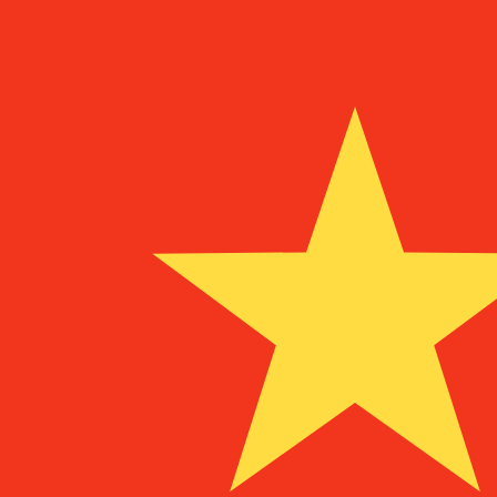
in
UM
MRO
MRO
-
Mauretanischer Ouguiya
1.00
TRL
=
0,
000008
MRO
Mid-Market-Kurs um 07:59 UTC
Sprechen Sie noch heute mit einem Währungsexperten.
Termin für ein Gespräch vereinbaren
Wir verwenden den Mittelkurs für unseren Umrechner. D
Wusstest du, dass du mit Xe Geld ins Ausland schicken k