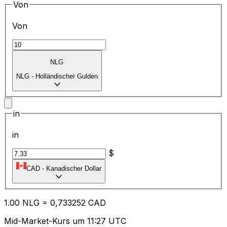
Von
Von
NLG
NLG
-
Holländischer Gulden
in
in
$
CAD
-
Kanadischer Dollar
1.00
NLG
=
0,
733252
CAD
Mid-Market-Kurs um 11:27 UTC