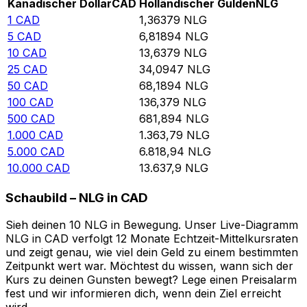
Kanadischer Dollar
CAD
Holländischer Gulden
NLG
1
CAD
1,36379
NLG
5
CAD
6,81894
NLG
10
CAD
13,6379
NLG
25
CAD
34,0947
NLG
50
CAD
68,1894
NLG
100
CAD
136,379
NLG
500
CAD
681,894
NLG
1.000
CAD
1.363,79
NLG
5.000
CAD
6.818,94
NLG
10.000
CAD
13.637,9
NLG
Schaubild – NLG in CAD
Sieh deinen 10 NLG in Bewegung. Unser Live-Diagramm
NLG in CAD verfolgt 12 Monate Echtzeit-Mittelkursraten
und zeigt genau, wie viel dein Geld zu einem bestimmten
Zeitpunkt wert war. Möchtest du wissen, wann sich der
Kurs zu deinen Gunsten bewegt? Lege einen Preisalarm
fest und wir informieren dich, wenn dein Ziel erreicht