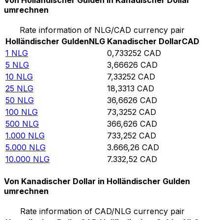
Von Holländischer Gulden in Kanadischer Dollar
umrechnen
Rate information of NLG/CAD currency pair
Holländischer Gulden
NLG
Kanadischer Dollar
CAD
1
NLG
0,733252
CAD
5
NLG
3,66626
CAD
10
NLG
7,33252
CAD
25
NLG
18,3313
CAD
50
NLG
36,6626
CAD
100
NLG
73,3252
CAD
500
NLG
366,626
CAD
1.000
NLG
733,252
CAD
5.000
NLG
3.666,26
CAD
10.000
NLG
7.332,52
CAD
Von Kanadischer Dollar in Holländischer Gulden
umrechnen
Rate information of CAD/NLG currency pair