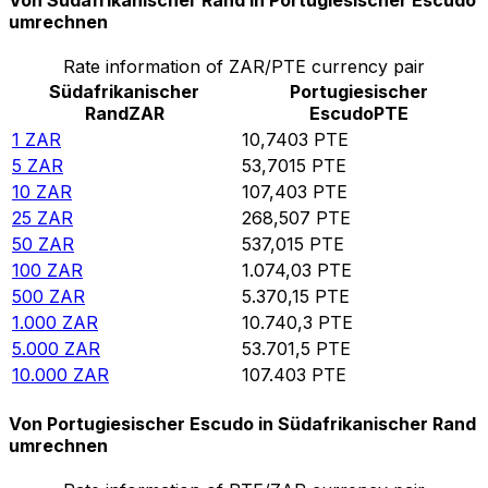
Von Südafrikanischer Rand in Portugiesischer Escudo
umrechnen
Rate information of ZAR/PTE currency pair
Südafrikanischer
Portugiesischer
Rand
ZAR
Escudo
PTE
1
ZAR
10,7403
PTE
5
ZAR
53,7015
PTE
10
ZAR
107,403
PTE
25
ZAR
268,507
PTE
50
ZAR
537,015
PTE
100
ZAR
1.074,03
PTE
500
ZAR
5.370,15
PTE
1.000
ZAR
10.740,3
PTE
5.000
ZAR
53.701,5
PTE
10.000
ZAR
107.403
PTE
Von Portugiesischer Escudo in Südafrikanischer Rand
umrechnen