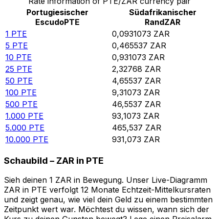
Rate information of PTE/ZAR currency pair
Portugiesischer
Südafrikanischer
Escudo
PTE
Rand
ZAR
1
PTE
0,0931073
ZAR
5
PTE
0,465537
ZAR
10
PTE
0,931073
ZAR
25
PTE
2,32768
ZAR
50
PTE
4,65537
ZAR
100
PTE
9,31073
ZAR
500
PTE
46,5537
ZAR
1.000
PTE
93,1073
ZAR
5.000
PTE
465,537
ZAR
10.000
PTE
931,073
ZAR
Schaubild – ZAR in PTE
Sieh deinen 1 ZAR in Bewegung. Unser Live-Diagramm
ZAR in PTE verfolgt 12 Monate Echtzeit-Mittelkursraten
und zeigt genau, wie viel dein Geld zu einem bestimmten
Zeitpunkt wert war. Möchtest du wissen, wann sich der