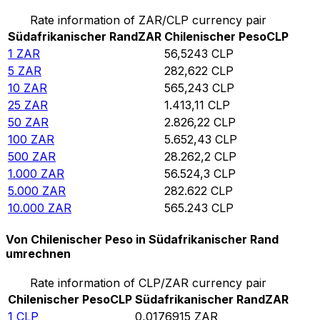
Rate information of ZAR/CLP currency pair
Südafrikanischer Rand
ZAR
Chilenischer Peso
CLP
1
ZAR
56,5243
CLP
5
ZAR
282,622
CLP
10
ZAR
565,243
CLP
25
ZAR
1.413,11
CLP
50
ZAR
2.826,22
CLP
100
ZAR
5.652,43
CLP
500
ZAR
28.262,2
CLP
1.000
ZAR
56.524,3
CLP
5.000
ZAR
282.622
CLP
10.000
ZAR
565.243
CLP
Von Chilenischer Peso in Südafrikanischer Rand
umrechnen
Rate information of CLP/ZAR currency pair
Chilenischer Peso
CLP
Südafrikanischer Rand
ZAR
1
CLP
0,0176915
ZAR